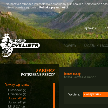
Na naszych stronach internetowych stosujemy pliki cookies. Korzystając z n
plików cookies zgodnie z
Polityką prywatności
.
logowanie
pr
ROWERY
BAGAŻNIKI I BO
ZABIERZ
Jesteś tutaj:
POTRZEBNE RZECZY
Strona Główna
»
Junior 20"
Rowery wg typów
Crossowe
(7)
Dziecięce
- wszystkie -
(7)
Wybierz:
Junior 20"
(6)
Majdller
(1)
Junior 24"
(6)
Ctm
MTB 26"
(3)
(2)