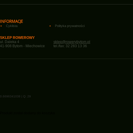
INFORMACJE
Cyklista
Polityka prywatności
SKLEP ROWEROWY
ul. Daleka 4
sklep@rowerybytom.pl
41-908 Bytom - Miechowice
tel./fax: 32 283 13 36
0.6696341038 | Q: 29
Produkt został dodany do koszyka