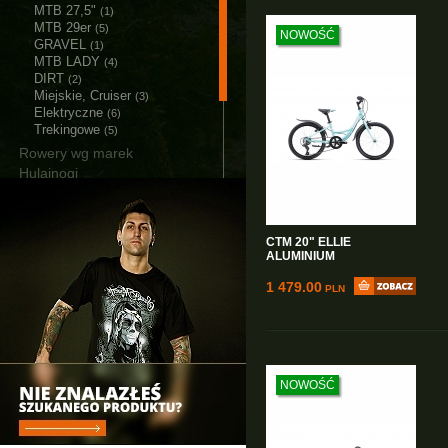
MTB 27,5"
(1)
MTB 29er
(5)
NOWOŚĆ
GRAVEL
(1)
MTB LADY
(4)
DIRT
(2)
Miejskie, Cruiser
(3)
Elektryczne
(6)
Trekingowe
(5)
Rowery wg marek
Hulajnogi
Akcesoria
Części
Narzędzia i smary
CTM 20" ELLIE
Łańcuchy śniegowe
ALUMINIUM
Bagażniki i Boxy
1 479.00
PLN
NOWOŚĆ