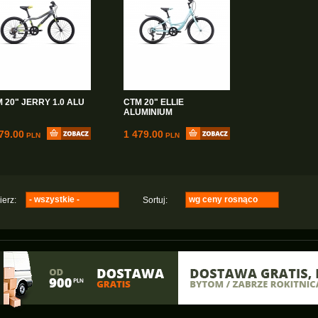
 20" JERRY 1.0 ALU
CTM 20" ELLIE
ALUMINIUM
79.00
1 479.00
PLN
PLN
- wszystkie -
wg ceny rosnąco
erz:
Sortuj:
Majdller
wg nazwy rosnąco
(1)
Ctm
wg nazwy malejąco
(3)
wg ceny rosnąco
wg ceny malejąco