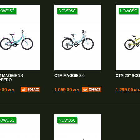
wg ceny rosnąco
wg ceny malejąco
NOWOŚĆ
NOWOŚĆ
NOWOŚĆ
 MAGGIE 1.0
CTM MAGGIE 2.0
CTM 20" SCO
RPEDO
.00
1 099.00
1 299.00
PLN
PLN
PL
NOWOŚĆ
NOWOŚĆ