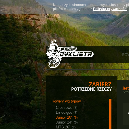
Na naszych stronach internetowych stosujemy pl
plików cookies zgodnie z
Polityką prywatności
.
RO
ZABIERZ
Jest
POTRZEBNE RZECZY
Str
Rowery wg typów
Crossowe
(7)
Dziecięce
(7)
Junior 20"
(6)
Junior 24"
(6)
MTB 26"
(2)