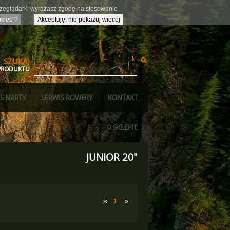
przeglądarki wyrażasz zgodę na stosowanie
okies"?
Akceptuję, nie pokazuj więcej
SZUKAJ
PRODUKTU
S NARTY
SERWIS ROWERY
KONTAKT
O SKLEPIE
JUNIOR 20"
«
1
»