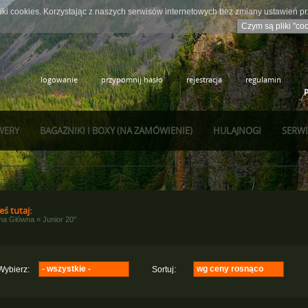
iki cookies. Korzystając z naszych serwisów internetowych bez zmiany ustawień 
Czym są pliki "co
logowanie
przypomnij hasło
rejestracja
regulamin
WERY
BAGAŻNIKI I BOXY (NA ZAMÓWIENIE)
HULAJNOGI
SERWI
eś tutaj:
ona Główna
»
Junior 20"
- wszystkie -
wg ceny rosnąco
Wybierz:
Sortuj:
Majdller
wg nazwy rosnąco
(1)
Ctm
wg nazwy malejąco
(3)