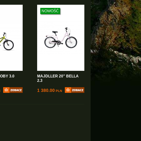
NOWOŚĆ
OBY 3.0
MAJDLLER 20" BELLA
2.3
1 380.00
N
PLN