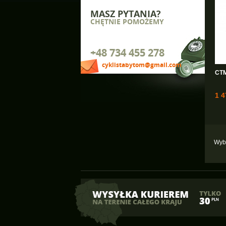
MASZ PYTANIA?
CHĘTNIE POMOŻEMY
+48 734 455 278
cyklistabytom@gmail.com
CTM
1 4
Wybi