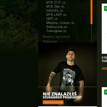
MTB 27,5"
(1)
MTB 29er
(5)
GRAVEL
(1)
MTB LADY
(4)
DIRT
(2)
Miejskie, Cruiser
(3)
Elektryczne
(6)
Trekingowe
(5)
Rowery wg marek
Hulajnogi
Akcesoria
Części
Narzędzia i smary
CTM
Łańcuchy śniegowe
TO
Bagażniki i Boxy
999