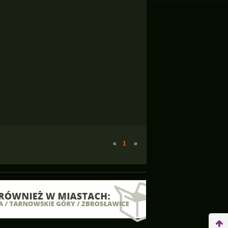
«
1
»