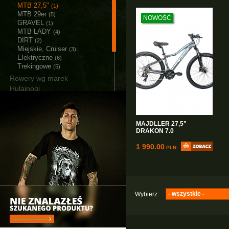
MTB 27,5"
(1)
MTB 29er
(5)
NOWOŚĆ
GRAVEL
(1)
MTB LADY
(4)
DIRT
(2)
Miejskie, Cruiser
(3)
Elektryczne
(6)
Trekingowe
(5)
Rowery wg marek
Hulajnogi
Akcesoria
Części
Narzędzia i smary
MAJDLLER 27,5"
Łańcuchy śniegowe
DRAKON 7.0
Bagażniki i Boxy
1 990.00
PLN
- wszystkie -
Wybierz:
Majdller
(1)