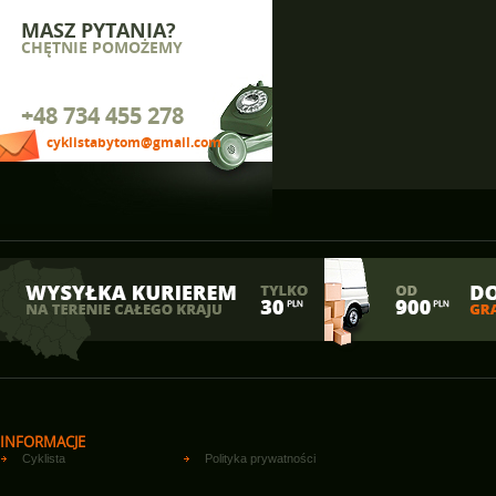
MASZ PYTANIA?
CHĘTNIE POMOŻEMY
+48 734 455 278
cyklistabytom@gmail.com
INFORMACJE
Cyklista
Polityka prywatności