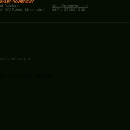
SKLEP ROWEROWY
ul. Daleka 4
sklep@rowerybytom.pl
41-908 Bytom - Miechowice
tel./fax: 32 283 13 36
0.1517598629 | Q: 24
Produkt został dodany do koszyka