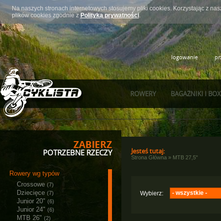
Na naszych stronach internetowych stosujemy pliki cookies. Korzystając z n
plików cookies zgodnie z
Polityką prywatności
.
logowanie
pr
ROWERY
BAGAŻNIKI I BO
ZABIERZ
Jesteś tutaj:
POTRZEBNE RZECZY
Strona Główna
»
MTB 27,5"
Rowery wg typów
Crossowe
(7)
Dziecięce
- wszystkie -
(7)
Wybierz:
Junior 20"
(6)
Majdller
(1)
Junior 24"
(6)
MTB 26"
(2)