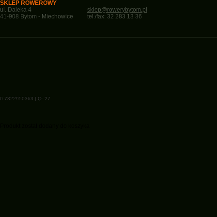
SKLEP ROWEROWY
ul. Daleka 4
sklep@rowerybytom.pl
41-908 Bytom - Miechowice
tel./fax: 32 283 13 36
0.7322950363 | Q: 27
Produkt został dodany do koszyka