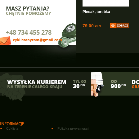
MASZ PYTANIA?
Plecak, torebka
CHĘTNIE POMOŻEMY
79.00
PLN
+48 734 455 278
cyklistabytom@gmail.com
INFORMACJE
Cyklista
Polityka prywatności