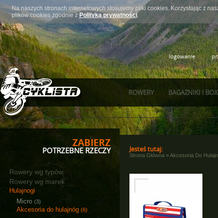
Na naszych stronach internetowych stosujemy pliki cookies. Korzystając z n
plików cookies zgodnie z
Polityką prywatności
.
logowanie
pr
ROWERY
BAGAŻNIKI I BO
ZABIERZ
Jesteś tutaj:
POTRZEBNE RZECZY
Strona Główna
»
Akcesoria Do Hulaj
Rowery wg typów
Rowery wg marek
Hulajnogi
Micro
(3)
Akcesoria do hulajnóg
(6)