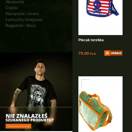
Akcesoria
Części
Narzędzia i smary
Łańcuchy śniegowe
Bagażniki i Boxy
Plecak torebka
79.00
PLN