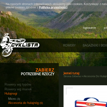
Na naszych stronach internetowych stosujemy pliki cookies. Korzystając z n
plików cookies zgodnie z
Polityką prywatności
.
logowanie
pr
ROWERY
BAGAŻNIKI I BO
ZABIERZ
Jesteś tutaj:
POTRZEBNE RZECZY
Strona Główna
»
Akcesoria Do Hulaj
Rowery wg typów
Rowery wg marek
Hulajnogi
Micro
(3)
Akcesoria do hulajnóg
(6)