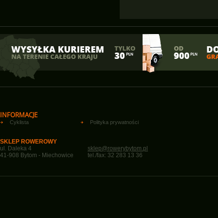
INFORMACJE
Cyklista
Polityka prywatności
SKLEP ROWEROWY
ul. Daleka 4
sklep@rowerybytom.pl
41-908 Bytom - Miechowice
tel./fax: 32 283 13 36