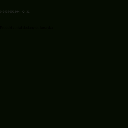
0.6437659264 | Q: 31
Produkt został dodany do koszyka