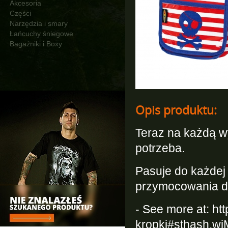
Akcesoria
Części
Narzędzia i smary
Łańcuchy śniegowe
Bagażniki i Boxy
Opis produktu:
Teraz na każdą 
potrzeba.
Pasuje do każdej 
przymocowania do
- See more at: ht
kropki#sthash.w