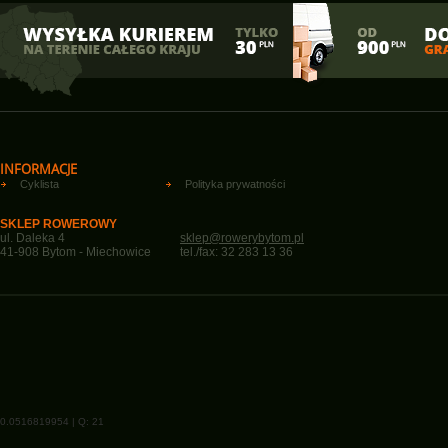
INFORMACJE
Cyklista
Polityka prywatności
SKLEP ROWEROWY
ul. Daleka 4
sklep@rowerybytom.pl
41-908 Bytom - Miechowice
tel./fax: 32 283 13 36
0.0516819954 | Q: 21