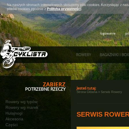
Na naszych stronach internetowych stosujemy pliki cookies. Korzystając z n
plików cookies zgodnie z
Polityką prywatności
.
logowanie
pr
ROWERY
BAGAŻNIKI I BO
ZABIERZ
Jesteś tutaj:
POTRZEBNE RZECZY
Strona Główna
»
Serwis Rowery
Rowery wg typów
Rowery wg marek
SERWIS ROWE
Hulajnogi
Akcesoria
Części