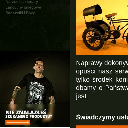
Narzędzia i smary
Łańcuchy śniegowe
Bagażniki i Boxy
Naprawy dokonywa
opuści nasz serw
tylko środek kon
dbamy o Państwa
jest.
Świadczymy usłu