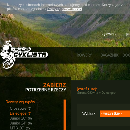
Na naszych stronach internetowych stosujemy pliki cookies. Korzystając z n
plików cookies zgodnie z
Polityką prywatności
.
logowanie
pr
ROWERY
BAGAŻNIKI I BO
ZABIERZ
Jesteś tutaj:
POTRZEBNE RZECZY
Strona Główna
»
Dziecięce
Rowery wg typów
Crossowe
(7)
Dziecięce
- wszystkie -
(7)
Wybierz:
Junior 20"
(6)
Monteria
(1)
Junior 24"
(6)
Majdller
MTB 26"
(6)
(2)