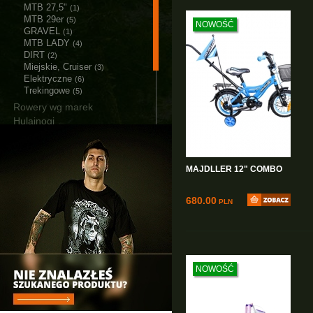
MTB 27,5"
(1)
MTB 29er
(5)
NOWOŚĆ
GRAVEL
(1)
MTB LADY
(4)
DIRT
(2)
Miejskie, Cruiser
(3)
Elektryczne
(6)
Trekingowe
(5)
Rowery wg marek
Hulajnogi
Akcesoria
Części
Narzędzia i smary
MAJDLLER 12" COMBO
Łańcuchy śniegowe
Bagażniki i Boxy
680.00
PLN
NOWOŚĆ