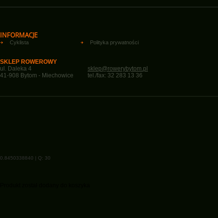
INFORMACJE
Cyklista
Polityka prywatności
SKLEP ROWEROWY
ul. Daleka 4
sklep@rowerybytom.pl
41-908 Bytom - Miechowice
tel./fax: 32 283 13 36
0.8450338840 | Q: 30
Produkt został dodany do koszyka