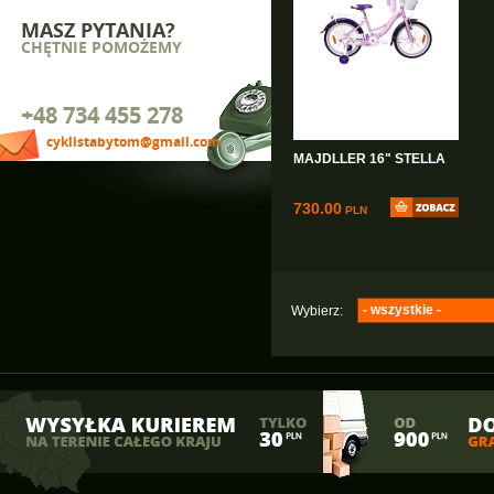
MASZ PYTANIA?
CHĘTNIE POMOŻEMY
+48 734 455 278
cyklistabytom@gmail.com
MAJDLLER 16" STELLA
730.00
PLN
- wszystkie -
Wybierz:
Monteria
(1)
Majdller
(6)