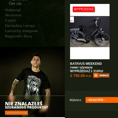
Ctm
(29)
WYPRZEDAŻ
Hulajnogi
Akcesoria
Części
Narzędzia i smary
Łańcuchy śniegowe
Bagażniki i Boxy
BATAVUS WEEKEND
rower używany
WYPRZEDAŻ z 3100zł
2 790.00
PLN
- wszystkie -
Wybierz:
Elektryczne
(1)