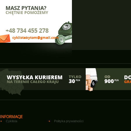
MASZ PYTANIA?
CHĘTNIE POMOŻEMY
+48 734 455 278
cyklistabytom@gmail.com
INFORMACJE
Cyklista
Polityka prywatności