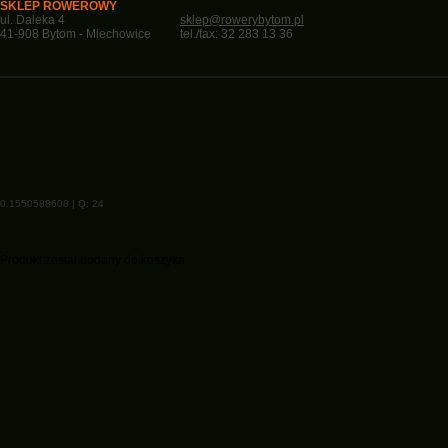
SKLEP ROWEROWY
ul. Daleka 4
sklep@rowerybytom.pl
41-908 Bytom - Miechowice
tel./fax: 32 283 13 36
0.1550588608 | Q: 24
Produkt został dodany do koszyka