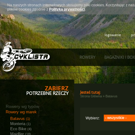
Na naszych stronach internetowych stosujemy pliki cookies. Korzystając z n
plików cookies zgodnie z
Polityką prywatności
.
logowanie
pr
ROWERY
BAGAŻNIKI I BO
ZABIERZ
Jesteś tutaj:
POTRZEBNE RZECZY
Strona Główna
»
Batavus
Rowery wg typów
Rowery wg marek
- wszystkie -
Wybierz:
Batavus
(1)
Monteria
(1)
Elektryczne
(1)
Eco Bike
(4)
Majdller
(18)