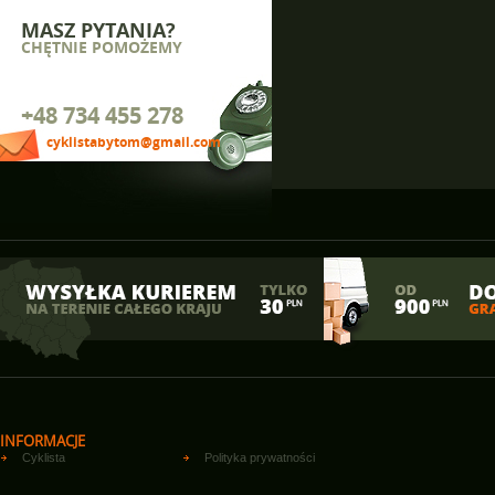
MASZ PYTANIA?
CHĘTNIE POMOŻEMY
+48 734 455 278
cyklistabytom@gmail.com
INFORMACJE
Cyklista
Polityka prywatności