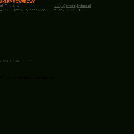
SKLEP ROWEROWY
ul. Daleka 4
sklep@rowerybytom.pl
41-908 Bytom - Miechowice
tel./fax: 32 283 13 36
0.4681489468 | Q: 27
Produkt został dodany do koszyka