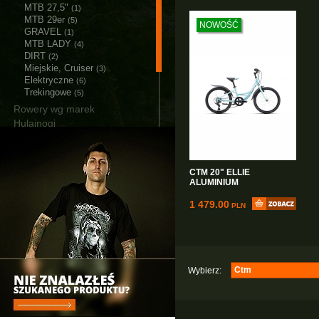
MTB 27,5"
(1)
MTB 29er
(5)
NOWOŚĆ
GRAVEL
(1)
MTB LADY
(4)
DIRT
(2)
Miejskie, Cruiser
(3)
Elektryczne
(6)
Trekingowe
(5)
Rowery wg marek
Hulajnogi
Akcesoria
Części
Narzędzia i smary
CTM 20" ELLIE
Łańcuchy śniegowe
ALUMINIUM
Bagażniki i Boxy
1 479.00
PLN
Ctm
Wybierz:
Majdller
(1)
Ctm
(3)