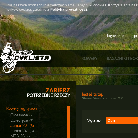
Na naszych stronach internetowych stosujemy pliki cookies. Korzystając z n
plików cookies zgodnie z
Polityką prywatności
.
logowanie
pr
ROWERY
BAGAŻNIKI I BO
ZABIERZ
Jesteś tutaj:
POTRZEBNE RZECZY
Strona Główna
»
Junior 20"
Rowery wg typów
Crossowe
(7)
Dziecięce
Ctm
(7)
Wybierz:
Junior 20"
(6)
Majdller
(1)
Junior 24"
(6)
Ctm
MTB 26"
(3)
(2)