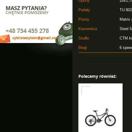
Opony
20x1,7
MASZ PYTANIA?
Pedały
TU 80
CHĘTNIE POMOŻEMY
Piasty
Matrix 
Kierownica
Steel 
+48 734 455 278
cyklistabytom@gmail.com
Siodło
CTM ki
Biegi
6 spee
Polecamy również: