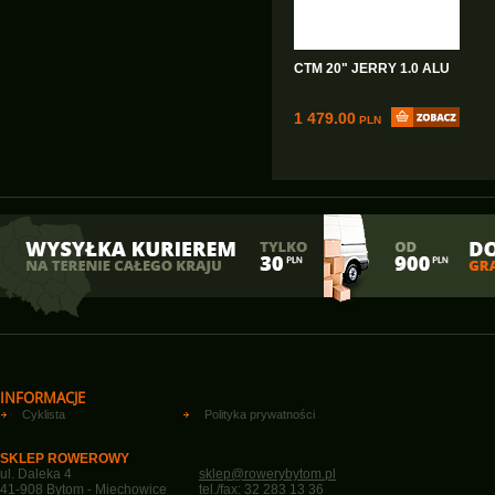
CTM 20" JERRY 1.0 ALU
1 479.00
PLN
INFORMACJE
Cyklista
Polityka prywatności
SKLEP ROWEROWY
ul. Daleka 4
sklep@rowerybytom.pl
41-908 Bytom - Miechowice
tel./fax: 32 283 13 36