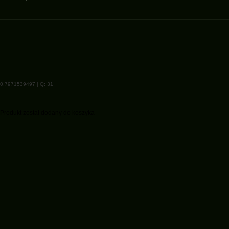
0.7971539497 | Q: 31
Produkt został dodany do koszyka