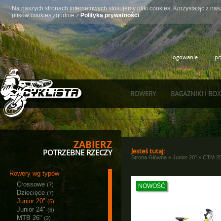
Na naszych stronach internetowych stosujemy pliki cookies. Korzystając z n
plików cookies zgodnie z
Polityką prywatności
.
logowanie
pr
ROWERY
BAGAŻNIKI I BO
ZABIERZ
Jesteś tutaj:
POTRZEBNE RZECZY
Strona Główna
»
Junior 20"
»
CTM 20
Rowery wg typów
Crossowe
(7)
NOWOŚĆ
Dziecięce
(7)
Junior 20"
(6)
Junior 24"
(6)
MTB 26"
(2)