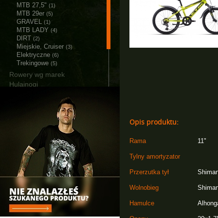
MTB 27,5"
(1)
MTB 29er
(5)
GRAVEL
(1)
MTB LADY
(4)
DIRT
(2)
Miejskie, Cruiser
(3)
Elektryczne
(6)
Trekingowe
(5)
Rowery wg marek
Hulajnogi
Akcesoria
Części
Narzędzia i smary
Opis produktu:
Łańcuchy śniegowe
Bagażniki i Boxy
Rama
11"
Tylny amortyzator
Przerzutka tył
Shiman
Wolnobieg
Shiman
Hamulce
Alhong