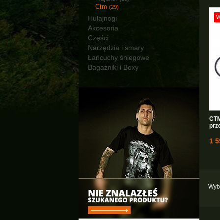
Ctm
(29)
Hulajnogi
Akcesoria
Części
Narzędzia i smary
Łańcuchy śniegowe
Bagażniki i Boxy
CTM
prz
1 5
Wybi