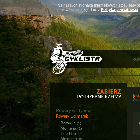
Na naszych stronach internetowych stosujemy pl
plików cookies zgodnie z
Polityką prywatności
.
RO
ZABIERZ
Jest
POTRZEBNE RZECZY
Str
Rowery wg typów
Rowery wg marek
Batavus
(1)
Monteria
(1)
Eco Bike
(4)
Majdller
(18)