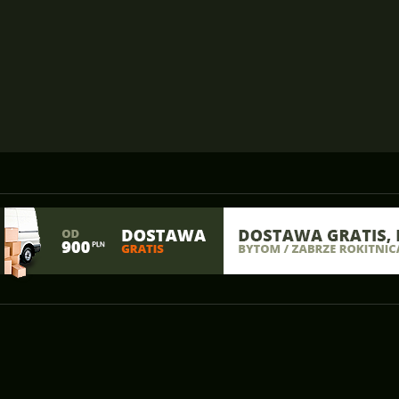
Junior 20"
wg ceny rosnąco
(3)
MTB 26"
wg ceny malejąco
(1)
MTB 29er
(5)
GRAVEL
(1)
MTB LADY
(4)
DIRT
(2)
Elektryczne
(1)