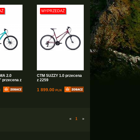
AŻ
WYPRZEDAŻ
MA 2.0
CTM SUZZY 1.0 przecena
 przecena z
z 2259
1 899.00
N
PLN
«
1
»