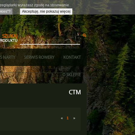
przeglądarki wyrażasz zgodę na stosowanie
okies"?
Akceptuję, nie pokazuj więcej
SZUKAJ
PRODUKTU
S NARTY
SERWIS ROWERY
KONTAKT
O SKLEPIE
CTM
«
1
»