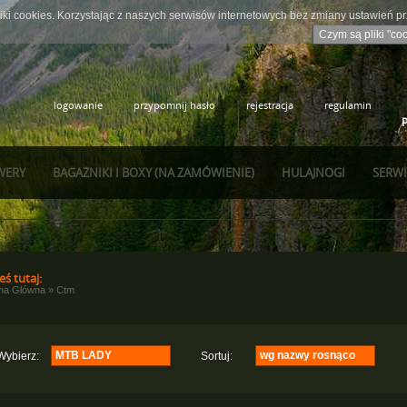
iki cookies. Korzystając z naszych serwisów internetowych bez zmiany ustawień 
Czym są pliki "co
logowanie
przypomnij hasło
rejestracja
regulamin
WERY
BAGAŻNIKI I BOXY (NA ZAMÓWIENIE)
HULAJNOGI
SERWI
eś tutaj:
ona Główna
»
Ctm
MTB LADY
wg nazwy rosnąco
Wybierz:
Sortuj:
Crossowe
wg nazwy rosnąco
(7)
Junior 24"
wg nazwy malejąco
(5)