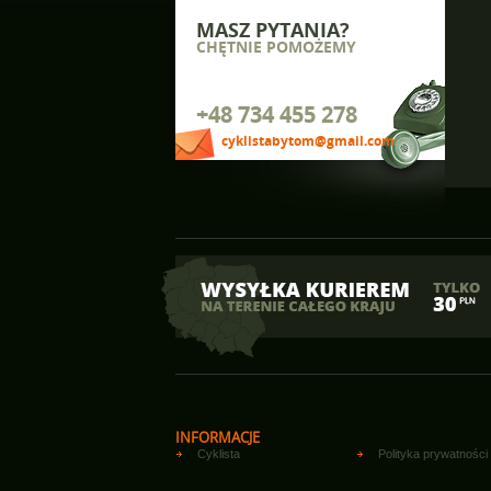
MASZ PYTANIA?
CHĘTNIE POMOŻEMY
+48 734 455 278
cyklistabytom@gmail.com
INFORMACJE
Cyklista
Polityka prywatności