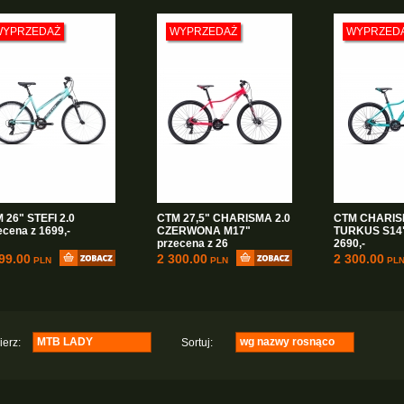
Junior 20"
wg ceny rosnąco
(3)
MTB 26"
wg ceny malejąco
(1)
WYPRZEDAŻ
WYPRZEDAŻ
WYPRZED
MTB 29er
(5)
GRAVEL
(1)
MTB LADY
(4)
DIRT
(2)
Elektryczne
(1)
 26" STEFI 2.0
CTM 27,5" CHARISMA 2.0
CTM CHARIS
ecena z 1699,-
CZERWONA M17"
TURKUS S14"
przecena z 26
2690,-
99.00
2 300.00
2 300.00
PLN
PLN
PL
MTB LADY
wg nazwy rosnąco
erz:
Sortuj:
Crossowe
wg nazwy rosnąco
(7)
Junior 24"
wg nazwy malejąco
(5)