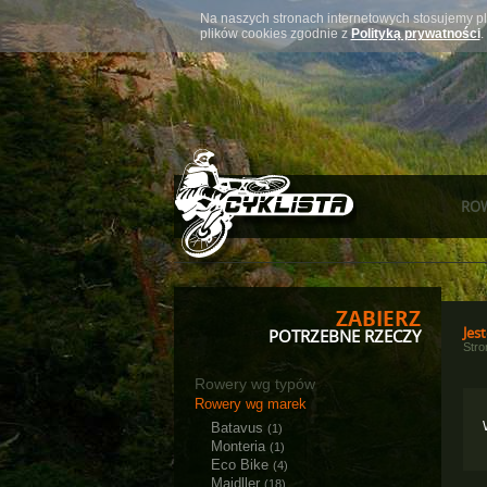
Na naszych stronach internetowych stosujemy pl
plików cookies zgodnie z
Polityką prywatności
.
RO
ZABIERZ
Jest
POTRZEBNE RZECZY
Str
Rowery wg typów
Rowery wg marek
Batavus
(1)
Monteria
(1)
Eco Bike
(4)
Majdller
(18)