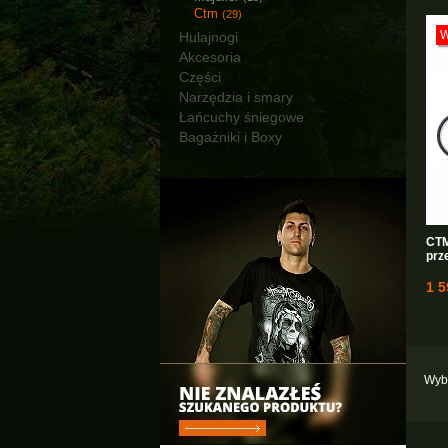
Ctm
(29)
Hulajnogi
Akcesoria
Części
Narzędzia i smary
Łańcuchy śniegowe
Bagażniki i Boxy
CTM
prz
1 5
Wybi