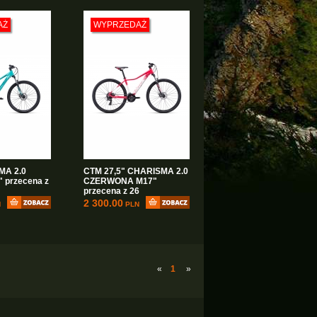
AŻ
WYPRZEDAŻ
MA 2.0
CTM 27,5" CHARISMA 2.0
 przecena z
CZERWONA M17"
przecena z 26
2 300.00
N
PLN
«
1
»