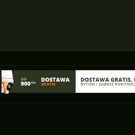
Junior 24"
wg ceny rosnąco
(5)
MTB 26"
wg ceny malejąco
(1)
MTB 29er
(5)
GRAVEL
(1)
MTB LADY
(4)
DIRT
(2)
Elektryczne
(1)