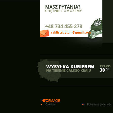
MASZ PYTANIA?
CHĘTNIE POMOŻEMY
+48 734 455 278
cyklistabytom@gmail.com
INFORMACJE
Cyklista
Polityka prywatności