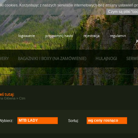
iki cookies. Korzystając z naszych serwisów internetowych bez zmiany ustawień 
Czym są pliki "co
logowanie
przypomnij hasło
rejestracja
regulamin
WERY
BAGAŻNIKI I BOXY (NA ZAMÓWIENIE)
HULAJNOGI
SERWI
eś tutaj:
ona Główna
»
Ctm
MTB LADY
wg ceny rosnąco
Wybierz:
Sortuj:
Crossowe
wg nazwy rosnąco
(7)
Junior 20"
wg nazwy malejąco
(3)