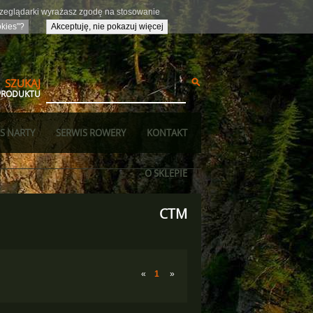
przeglądarki wyrażasz zgodę na stosowanie
okies"?
Akceptuję, nie pokazuj więcej
SZUKAJ
PRODUKTU
S NARTY
SERWIS ROWERY
KONTAKT
O SKLEPIE
CTM
«
1
»