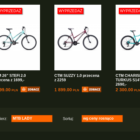
Junior 24"
wg ceny rosnąco
(5)
MTB 26"
wg ceny malejąco
(1)
WYPRZEDAŻ
WYPRZEDAŻ
WYPRZED
MTB 29er
(5)
GRAVEL
(1)
MTB LADY
(4)
DIRT
(2)
Elektryczne
(1)
 26" STEFI 2.0
CTM SUZZY 1.0 przecena
CTM CHARIS
ecena z 1699,-
z 2259
TURKUS S14"
2690,-
99.00
1 899.00
2 300.00
PLN
PLN
PL
MTB LADY
wg ceny rosnąco
erz:
Sortuj:
Crossowe
wg nazwy rosnąco
(7)
Junior 20"
wg nazwy malejąco
(3)