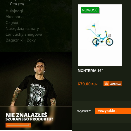
Ctm
(29)
NOWOŚĆ
Hulajnogi
Akcesoria
Części
Narzędzia i smary
Łańcuchy śniegowe
Bagażniki i Boxy
MONTERIA 16"
679.00
PLN
- wszystkie -
Wybierz:
Dziecięce
(1)