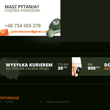
MASZ PYTANIA?
CHĘTNIE POMOŻEMY
+48 734 455 278
cyklistabytom@gmail.com
INFORMACJE
Cyklista
Polityka prywatności