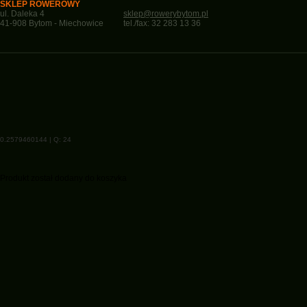
SKLEP ROWEROWY
ul. Daleka 4
sklep@rowerybytom.pl
41-908 Bytom - Miechowice
tel./fax: 32 283 13 36
0.2579460144 | Q: 24
Produkt został dodany do koszyka