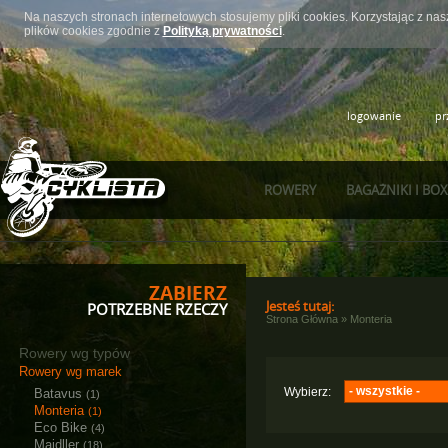
Na naszych stronach internetowych stosujemy pliki cookies. Korzystając z n
plików cookies zgodnie z
Polityką prywatności
.
logowanie
pr
ROWERY
BAGAŻNIKI I BO
ZABIERZ
Jesteś tutaj:
POTRZEBNE RZECZY
Strona Główna
»
Monteria
Rowery wg typów
Rowery wg marek
- wszystkie -
Wybierz:
Batavus
(1)
Monteria
(1)
Dziecięce
(1)
Eco Bike
(4)
Majdller
(18)