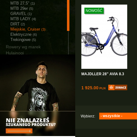
MTB 27,5"
(1)
MTB 29er
(5)
NOWOŚĆ
GRAVEL
(1)
MTB LADY
(4)
DIRT
(2)
Miejskie, Cruiser
(3)
Elektryczne
(6)
Trekingowe
(5)
Rowery wg marek
Hulajnogi
Akcesoria
Części
Narzędzia i smary
MAJDLLER 28" AVIA 8.3
Łańcuchy śniegowe
Bagażniki i Boxy
1 925.00
PLN
- wszystkie -
Wybierz:
Majdller
(3)