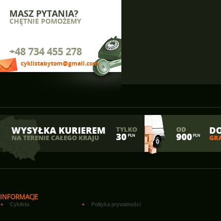
MASZ PYTANIA?
CHĘTNIE POMOŻEMY
+48 734 455 278
cyklistabytom@gmail.com
INFORMACJE
Cyklista
Polityka prywatności