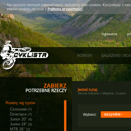
Na naszych stronach internetowych stosujemy pliki cookies. Korzystając z n
plików cookies zgodnie z
Polityką prywatności
.
logowanie
pr
ROWERY
BAGAŻNIKI I BO
ZABIERZ
Jesteś tutaj:
POTRZEBNE RZECZY
Strona Główna
»
Miejskie, Cruiser
Rowery wg typów
Crossowe
(7)
Dziecięce
- wszystkie -
(7)
Wybierz:
Junior 20"
(6)
Majdller
(3)
Junior 24"
(6)
MTB 26"
(2)