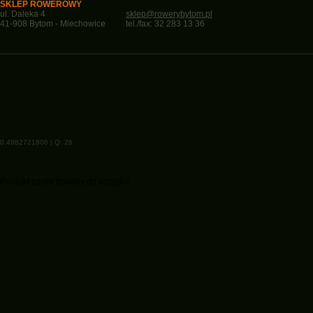
SKLEP ROWEROWY
ul. Daleka 4
sklep@rowerybytom.pl
41-908 Bytom - Miechowice
tel./fax: 32 283 13 36
0.4982721806 | Q: 26
Produkt został dodany do koszyka