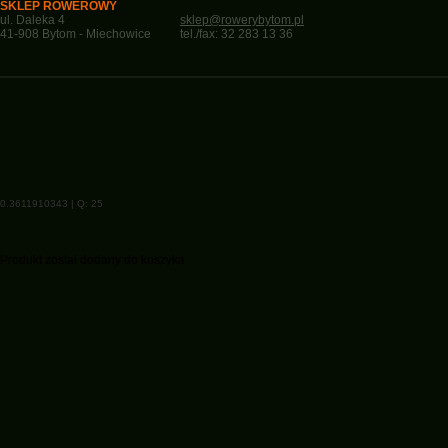
SKLEP ROWEROWY
ul. Daleka 4
sklep@rowerybytom.pl
41-908 Bytom - Miechowice
tel./fax: 32 283 13 36
0.3611910343 | Q: 25
Produkt został dodany do koszyka