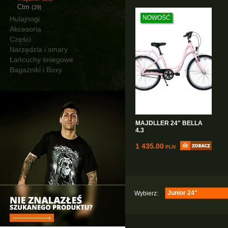
Junior 20"
Ctm
(1)
(29)
MTB 26"
(1)
NOWOŚĆ
Hulajnogi
MTB 27,5"
(1)
Akcesoria
Miejskie, Cruiser
Części
Trekingowe
(5)
Narzędzia i smary
Łańcuchy śniegowe
Bagażniki i Boxy
MAJDLLER 24" BELLA
4.3
1 435.00
PLN
Junior 24"
Wybierz:
Dziecięce
(6)
Junior 24"
(1)