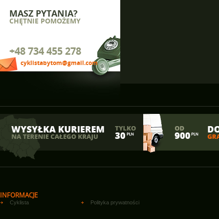
Junior 20"
(1)
MTB 26"
MASZ PYTANIA?
(1)
CHĘTNIE POMOŻEMY
MTB 27,5"
(1)
Miejskie, Cruiser
(3)
Trekingowe
(5)
+48 734 455 278
cyklistabytom@gmail.com
INFORMACJE
Cyklista
Polityka prywatności