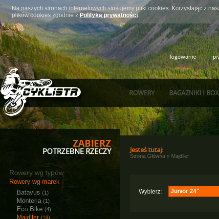
Na naszych stronach internetowych stosujemy pliki cookies. Korzystając z n
plików cookies zgodnie z
Polityką prywatności
.
logowanie
pr
ROWERY
BAGAŻNIKI I BO
ZABIERZ
Jesteś tutaj:
POTRZEBNE RZECZY
Strona Główna
»
Majdller
Rowery wg typów
Rowery wg marek
Junior 24"
Wybierz:
Batavus
(1)
Monteria
(1)
Dziecięce
(6)
Eco Bike
(4)
Junior 24"
(1)
Majdller
(18)