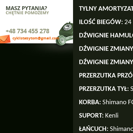
MASZ PYTANIA?
TYLNY AMORTYZA
CHĘTNIE POMOŻEMY
ILOŚĆ BIEGÓW:
24
+48 734 455 278
DŹWIGNIE HAMUL
cyklistabytom@gmail.com
DŹWIGNIE ZMIAN
DŹWIGNIE ZMIANY
PRZERZUTKA PRZ
PRZERZUTKA TYŁ:
KORBA:
Shimano F
SUPORT:
Kenli
ŁAŃCUCH:
Shiman