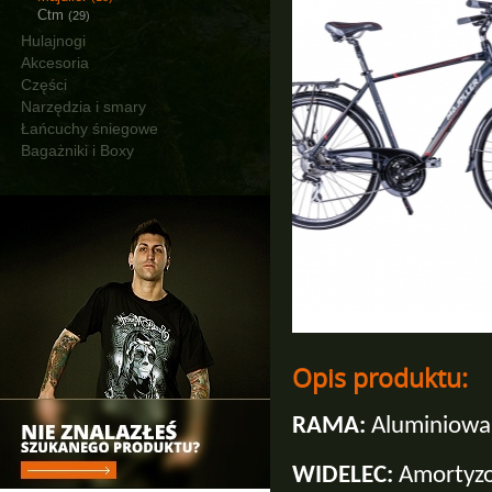
Ctm
(29)
Hulajnogi
Akcesoria
Części
Narzędzia i smary
Łańcuchy śniegowe
Bagażniki i Boxy
Opis produktu:
RAMA:
Aluminiowa
WIDELEC:
Amortyz