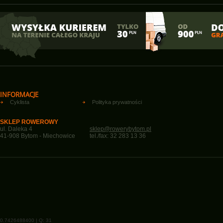
INFORMACJE
Cyklista
Polityka prywatności
SKLEP ROWEROWY
ul. Daleka 4
sklep@rowerybytom.pl
41-908 Bytom - Miechowice
tel./fax: 32 283 13 36
0.7426488400 | Q: 31