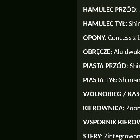
HAMULEC PRZÓD:
HAMULEC TYŁ:
Shi
OPONY:
Concess z 
OBRĘCZE:
Alu dwu
PIASTA PRZÓD:
Shi
PIASTA TYŁ:
Shiman
WOLNOBIEG / KAS
KIEROWNICA:
Zoom
WSPORNIK KIERO
STERY:
Zintegrowa