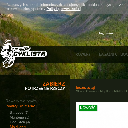
Na naszych stronach internetowych stosujemy pliki cookies. Korzystając z n
plików cookies zgodnie z
Polityką prywatności
.
logowanie
pr
ROWERY
BAGAŻNIKI I BO
ZABIERZ
Jesteś tutaj:
POTRZEBNE RZECZY
Strona Główna
»
Majdller
»
MAJDLLE
Rowery wg typów
Rowery wg marek
NOWOŚĆ
Batavus
(1)
Monteria
(1)
Eco Bike
(4)
Majdller
(18)