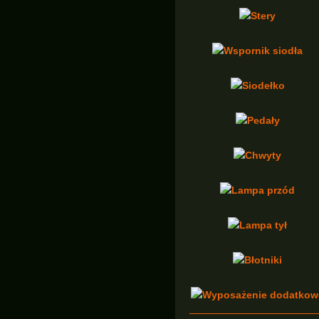
Stery
Wspornik siodła
Siodełko
Pedały
Chwyty
Lampa przód
Lampa tył
Błotniki
Wyposażenie dodatkow