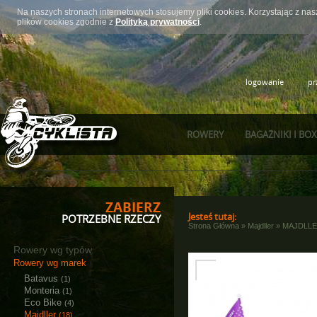
Na naszych stronach internetowych stosujemy pliki cookies. Korzystając z n
plików cookies zgodnie z
Polityką prywatności
.
logowanie
pr
ROWERY
BAGAŻNIKI I BO
ZABIERZ
Jesteś tutaj:
POTRZEBNE RZECZY
Strona Główna
»
Majdller
»
MAJDLLE
Rowery wg typów
Rowery wg marek
Batavus
(1)
Monteria
(1)
Eco Bike
(4)
Majdller
(18)