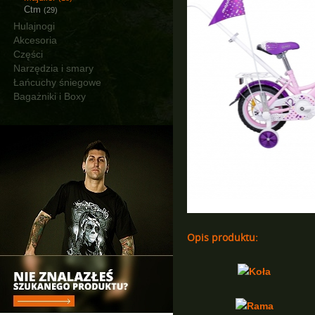
Ctm
(29)
Hulajnogi
Akcesoria
Części
Narzędzia i smary
Łańcuchy śniegowe
Bagażniki i Boxy
Opis produktu:
Koła
Rama