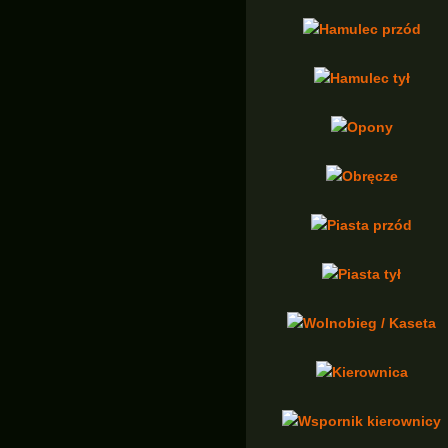
Hamulec przód
Hamulec tył
Opony
Obręcze
Piasta przód
Piasta tył
Wolnobieg / Kaseta
Kierownica
Wspornik kierownicy