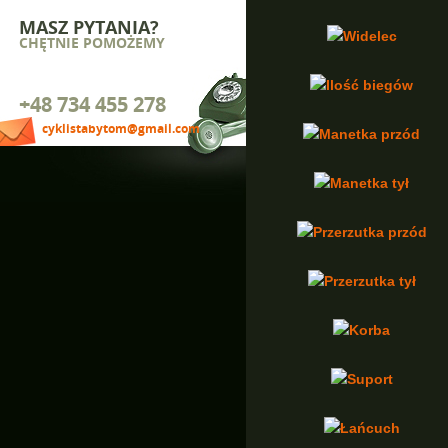
MASZ PYTANIA?
Widelec
CHĘTNIE POMOŻEMY
Ilość biegów
+48 734 455 278
cyklistabytom@gmail.com
Manetka przód
Manetka tył
Przerzutka przód
Przerzutka tył
Korba
Suport
Łańcuch