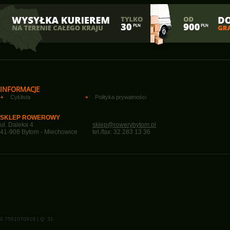
INFORMACJE
Cyklista
Polityka prywatności
SKLEP ROWEROWY
ul. Daleka 4
sklep@rowerybytom.pl
41-908 Bytom - Miechowice
tel./fax: 32 283 13 36
0.7561070919 | Q: 31