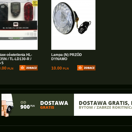
taw oświetlenia HL-
Lampa (N) PRZÓD
35N / TL-LD130-R /
DYNAMO
o 5
.00
10.00
PLN
PLN