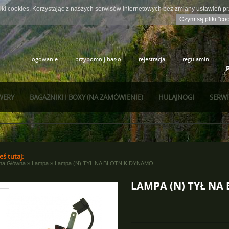
iki cookies. Korzystając z naszych serwisów internetowych bez zmiany ustawień 
Czym są pliki "co
logowanie
przypomnij hasło
rejestracja
regulamin
WERY
BAGAŻNIKI I BOXY (NA ZAMÓWIENIE)
HULAJNOGI
SERWI
eś tutaj:
ona Główna
»
Lampa
»
Lampa (N) TYŁ NA BŁOTNIK DYNAMO
LAMPA (N) TYŁ NA