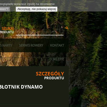
przeglądarki wyrażasz zgodę na stosowanie
okies"?
Akceptuję, nie pokazuj więcej
SZUKAJ
PRODUKTU
S NARTY
SERWIS ROWERY
KONTAKT
O SKLEPIE
SZCZEGÓŁY
PRODUKTU
 BŁOTNIK DYNAMO