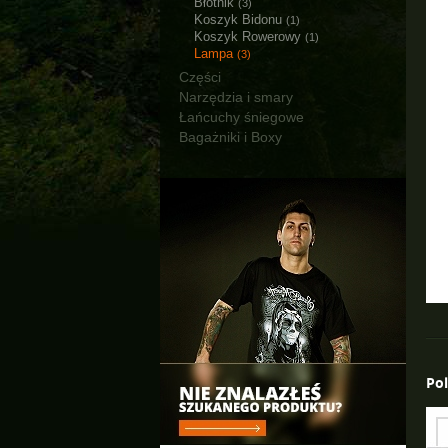
Błotnik
(3)
Koszyk Bidonu
(1)
Koszyk Rowerowy
(1)
Lampa
(3)
Części
Narzędzia i smary
Łańcuchy śniegowe
Bagażniki i Boxy
Po