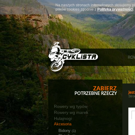
Na naszych stronach internetowych stosujemy pl
plików cookies zgodnie z
Polityką prywatności
.
RO
ZABIERZ
Jest
POTRZEBNE RZECZY
Str
Rowery wg typów
Rowery wg marek
Hulajnogi
Akcesoria
Bidony
(1)