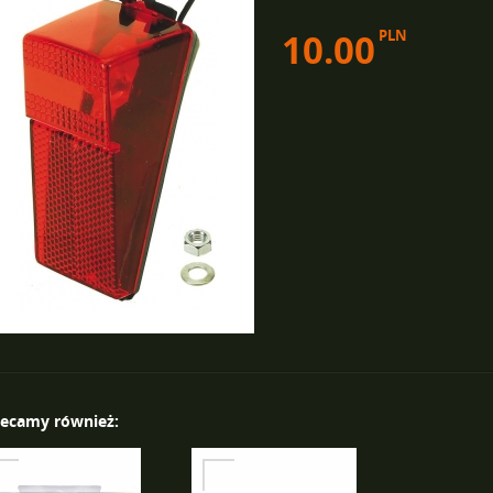
10.00
PLN
lecamy również: