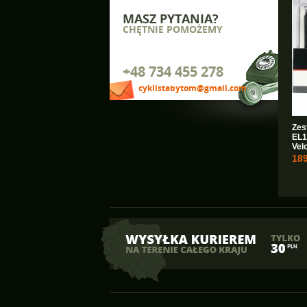
MASZ PYTANIA?
CHĘTNIE POMOŻEMY
+48 734 455 278
cyklistabytom@gmail.com
Zes
EL1
Vel
189