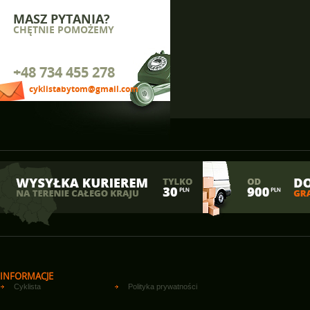
MASZ PYTANIA?
CHĘTNIE POMOŻEMY
+48 734 455 278
cyklistabytom@gmail.com
INFORMACJE
Cyklista
Polityka prywatności