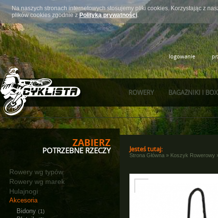
Na naszych stronach internetowych stosujemy pliki cookies. Korzystając z n
plików cookies zgodnie z
Polityką prywatności
.
logowanie
pr
ROWERY
BAGAŻNIKI I BO
ZABIERZ
Jesteś tutaj:
POTRZEBNE RZECZY
Strona Główna
»
Koszyk Rowerowy
Rowery wg typów
Rowery wg marek
Hulajnogi
Akcesoria
Bidony
(1)