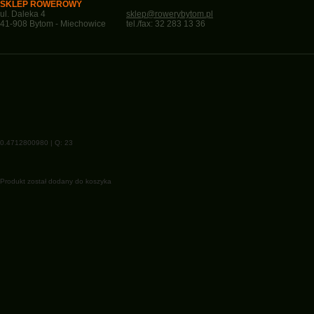
SKLEP ROWEROWY
ul. Daleka 4
sklep@rowerybytom.pl
41-908 Bytom - Miechowice
tel./fax: 32 283 13 36
0.4712800980 | Q: 23
Produkt został dodany do koszyka