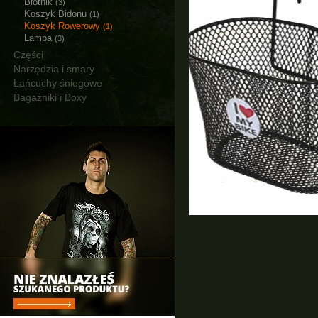
Błotnik
(3)
Koszyk Bidonu
(1)
Koszyk Rowerowy
(1)
Lampa
(3)
Części
Narzędzia i smary
Łańcuchy śniegowe
Bagażniki i Boxy