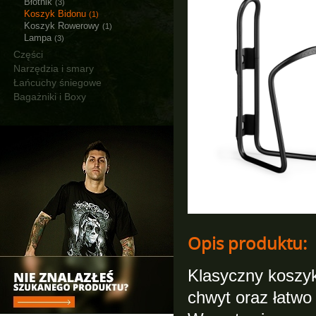
Błotnik
(3)
Koszyk Bidonu
(1)
Koszyk Rowerowy
(1)
Lampa
(3)
Części
Narzędzia i smary
Łańcuchy śniegowe
Bagażniki i Boxy
Opis produktu:
Klasyczny koszy
chwyt oraz łatwo