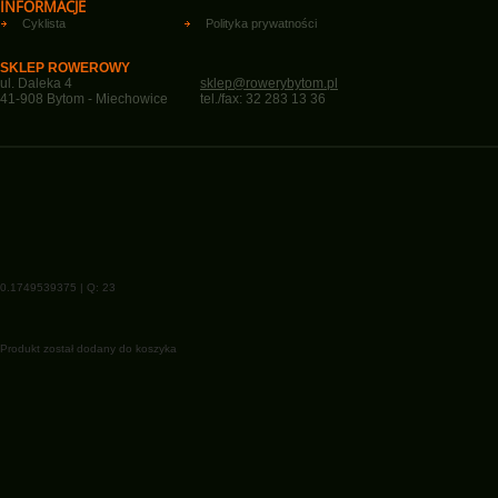
INFORMACJE
Cyklista
Polityka prywatności
SKLEP ROWEROWY
ul. Daleka 4
sklep@rowerybytom.pl
41-908 Bytom - Miechowice
tel./fax: 32 283 13 36
0.1749539375 | Q: 23
Produkt został dodany do koszyka