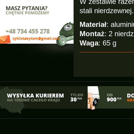
W zestawie raze
MASZ PYTANIA?
stali nierdzewnej.
CHĘTNIE POMOŻEMY
Materiał
: alumin
+48 734 455 278
Montaż
: 2 nierd
cyklistabytom@gmail.com
Waga
: 65 g