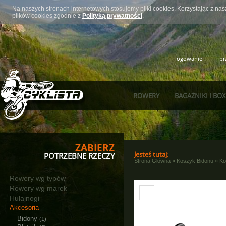
Na naszych stronach internetowych stosujemy pliki cookies. Korzystając z n
plików cookies zgodnie z
Polityką prywatności
.
logowanie
pr
ROWERY
BAGAŻNIKI I BO
ZABIERZ
Jesteś tutaj:
POTRZEBNE RZECZY
Strona Główna
»
Koszyk Bidonu
»
Ko
Rowery wg typów
Rowery wg marek
Hulajnogi
Akcesoria
Bidony
(1)